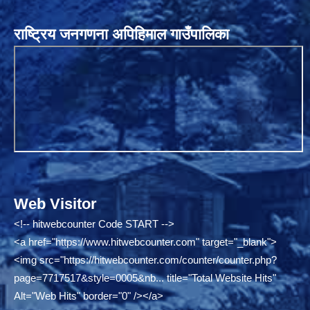
राष्ट्रिय जनगणना अपिहिमाल गाउँपालिका
Web Visitor
<!-- hitwebcounter Code START -->
<a href="
https://www.hitwebcounter.com"
target="_blank">
<img src="
https://hitwebcounter.com/counter/counter.php?
page=7717517&style=0005&nb...
title="Total Website Hits"
Alt="Web Hits" border="0" /></a>