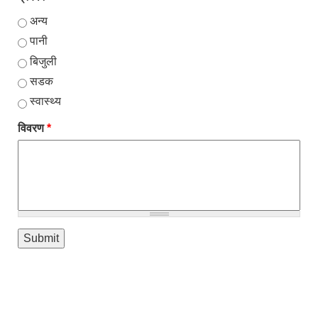
अन्य
पानी
बिजुली
सडक
स्वास्थ्य
विवरण
*