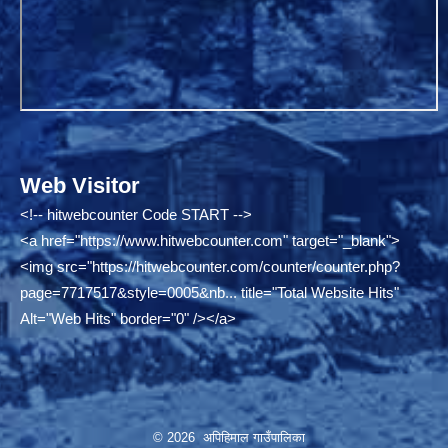
Web Visitor
<!-- hitwebcounter Code START -->
<a href="
https://www.hitwebcounter.com"
target="_blank">
<img src="
https://hitwebcounter.com/counter/counter.php?
page=7717517&style=0005&nb...
title="Total Website Hits"
Alt="Web Hits" border="0" /></a>
© 2026 अपिहिमाल गाउँपालिका