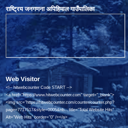
राष्ट्रिय जनगणना अपिहिमाल गाउँपालिका
Web Visitor
<!-- hitwebcounter Code START -->
<a href="
https://www.hitwebcounter.com"
target="_blank">
<img src="
https://hitwebcounter.com/counter/counter.php?
page=7717517&style=0005&nb...
title="Total Website Hits"
Alt="Web Hits" border="0" /></a>