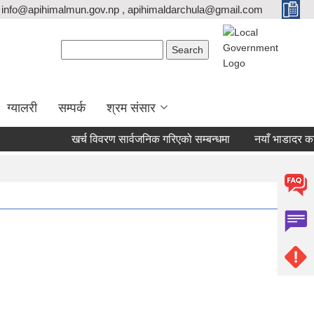
info@apihimalmun.gov.np , apihimaldarchula@gmail.com
Search form
Search
ग्यालरी
सम्पर्क
श्रम संसार
खर्च विवरण सार्वजनिक गरिएको सम्बन्धमा
नयाँ भाडादर कायम